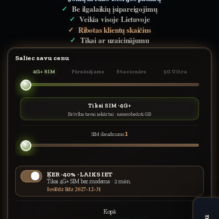
Be ilgalaikių įsipareigojimų
Veikia visoje Lietuvoje
Ribotas klientų skaičius
Tikai ar uzaicinājumu
Saliec savu cenu
4G+ SIM
Pārnēsājams
Stacionārs
5G Ultra
Tikai SIM · 4G+
Brīvība tavai iekārtai · neierobežoti GB
1
SIM daudzums
ĶER -40% · LAIKS IET
Tikai 4G+ SIM bez modema · 2 mēn.
Ieslēdz līdz 2027-12-31
Kopā