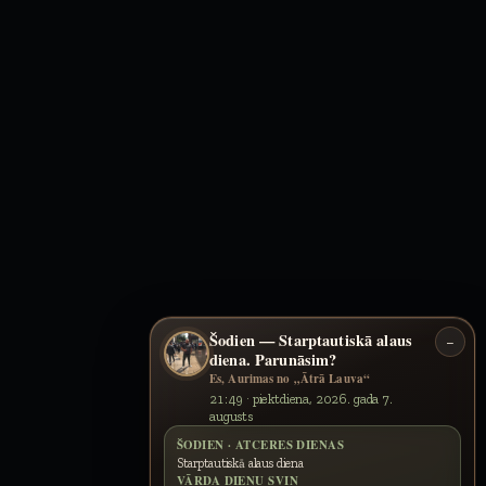
Šodien — Starptautiskā alaus
−
diena. Parunāsim?
Es, Aurimas no „Ātrā Lauva“
21:49 · piektdiena, 2026. gada 7.
augusts
ŠODIEN · ATCERES DIENAS
Starptautiskā alaus diena
VĀRDA DIENU SVIN