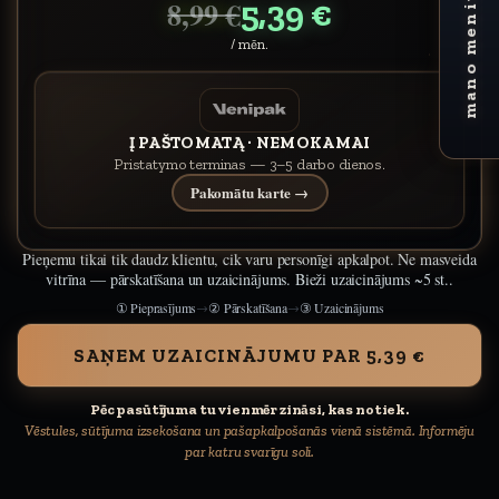
mano meniu
5,39 €
8,99 €
/ mēn.
Į PAŠTOMATĄ · NEMOKAMAI
Pristatymo terminas — 3–5 darbo dienos.
Pakomātu karte →
Pieņemu tikai tik daudz klientu, cik varu personīgi apkalpot. Ne masveida
vitrīna — pārskatīšana un uzaicinājums. Bieži uzaicinājums ~5 st..
① Pieprasījums
② Pārskatīšana
③ Uzaicinājums
→
→
SAŅEM UZAICINĀJUMU PAR 5,39 €
Pēc pasūtījuma tu vienmēr zināsi, kas notiek.
Vēstules, sūtījuma izsekošana un pašapkalpošanās vienā sistēmā. Informēju
par katru svarīgu soli.