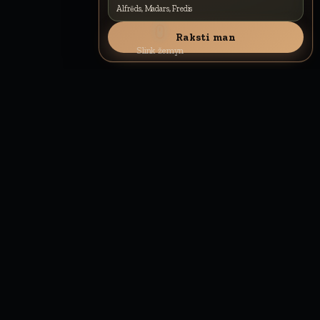
Alfrēds, Madars, Fredis
×
Redzi kvalitātes monitoru? Kaimiņš jau
Raksti man
lieto 5G ātrumu. Izmēģini arī tu.
Slink žemyn
Pristatymas 3–5 d. d.
Atsakau per ~2 val.
14 dienų pinigų grąžinimo garantija
1
Soļi no pasūtījuma līdz aktivizācijai – kas tālāk.
PĒC PASŪTĪJUMA
◎
Tīkla kvalitāte dzīvē un padomi, ja signāls vājš.
TĪKLA KVALITĀTE
⎔
Kuru tīklu izvēlēšos pēc adreses un iekārtas.
KURU TĪKLU IZMANTOSU?
✦
Kāpēc jaunie klienti tikai ar uzaicinājumu.