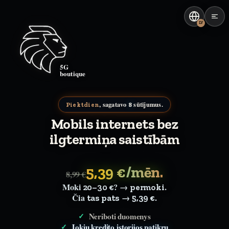
LV
5G
boutique
, sagatavo
sūtījumus.
Piektdien
8
Mobils internets bez
ilgtermiņa saistībām
5,39 €/mēn.
8,99 €
Moki
? →
.
20–30 €
permoki
Čia
→
.
tas pats
5,39 €
Neriboti duomenys
Jokių kredito istorijos patikrų