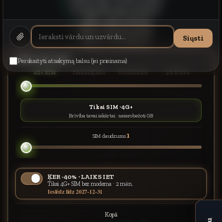
Be ilgalaikių įsipareigojimų
Veikia visoje Lietuvoje
Ribotas klientų skaičius
Siųsti
Tikai ar uzaicinājumu
Saliec savu cenu
Perskaityti atsakymą balsu (jei prieinama)
4G+ SIM
Pārnēsājams
Stacionārs
5G Ultra
Tikai SIM · 4G+
Brīvība tavai iekārtai · neierobežoti GB
1
SIM daudzums
ĶER -40% · LAIKS IET
Tikai 4G+ SIM bez modema · 2 mēn.
Ieslēdz līdz 2027-12-31
Kopā