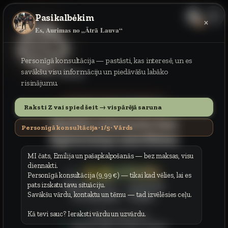
Pasikalbėkim
×
LV
Es, Aurimas no „Ātrā Lauva“
Personīgā konsultācija — pastāsti, kas interesē, un es
5G
savākšu visu informāciju un piedāvāšu labāko
boutique
risinājumu.
, sagatavo
sūtījumus.
Piektdien
8
Raksti Z vai spied šeit → vispārējā saruna
Mobils internets bez
Personīgā konsultācija · 1/5 · Vārds
ilgtermiņa saistībām
MI čats, Emilija un pašapkalpošanās — bez maksas, visu
diennakti.
5,39 €/mēn.
8,99 €
Personīgā konsultācija (9,99 €) — tikai kad vēlies, lai es
Moki
? →
.
pats izskatu tavu situāciju.
20–30 €
permoki
Savākšu vārdu, kontaktu un tēmu — tad izvēlēsies ceļu.
Čia
→
.
tas pats
5,39 €
Neriboti duomenys
Kā tevi sauc? Ieraksti vārdu un uzvārdu.
Jokių kredito istorijos patikrų