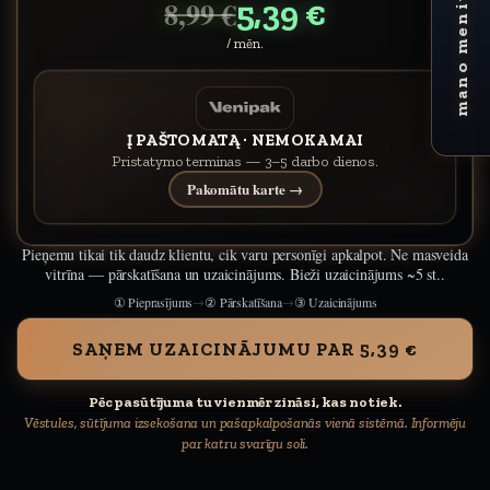
mano meniu
5,39 €
8,99 €
/ mēn.
Į PAŠTOMATĄ · NEMOKAMAI
Pristatymo terminas — 3–5 darbo dienos.
Pakomātu karte →
Pieņemu tikai tik daudz klientu, cik varu personīgi apkalpot. Ne masveida
vitrīna — pārskatīšana un uzaicinājums. Bieži uzaicinājums ~5 st..
① Pieprasījums
② Pārskatīšana
③ Uzaicinājums
→
→
SAŅEM UZAICINĀJUMU PAR 5,39 €
Pēc pasūtījuma tu vienmēr zināsi, kas notiek.
Vēstules, sūtījuma izsekošana un pašapkalpošanās vienā sistēmā. Informēju
par katru svarīgu soli.